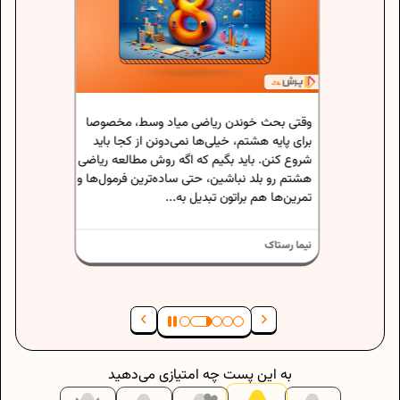
تا حالا
خودتون 
اگه دانش
حس رو ت
خصوصی، 
نوشتن
وقتی بحث خوندن ریاضی میاد وسط، مخصوصا
اعث
برای پایه هشتم، خیلی‌ها نمی‌دونن از کجا باید
ارین که
د به
شروع کنن. باید بگیم که اگه روش مطالعه ریاضی
هشتم رو بلد نباشین، حتی ساده‌ترین فرمول‌ها و
نیما رست
تمرین‌ها هم براتون تبدیل به...
نیما رستاک
به این پست چه امتیازی می‌دهید