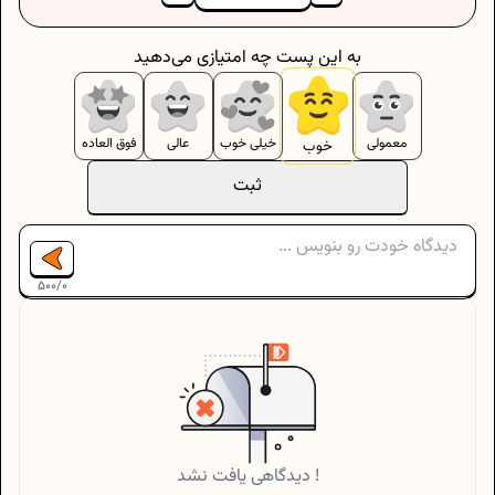
به این پست چه امتیازی می‌دهید
معمولی
خیلی خوب
عالی
فوق العاده
خوب
ثبت
500
/
0
دیدگاهی یافت نشد !