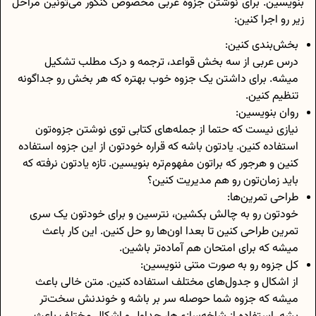
بنویسین. برای نوشتن جزوه عربی مخصوص کنکور می‌تونین مراحل
زیر رو اجرا کنین:
بخش‌بندی کنین:
درس عربی از سه بخش قواعد، ترجمه و درک مطلب تشکیل
میشه. برای داشتن یک جزوه‌ خوب بهتره که هر بخش‌ رو جداگونه
تنظیم کنین.
روان بنویسین:
نیازی نیست که حتما از جمله‌های کتابی توی نوشتن جزوه‌تون
استفاده کنین. یادتون باشه که قراره خودتون از این جزوه استفاده
کنین و هرجور که براتون مفهوم‌تره بنویسین. تازه یادتون نرفته که
باید زمان‌تون رو هم مدیریت کنین؟
طراحی تمرین‌‌ها:
خودتون رو به چالش بکشین، نترسین و برای خودتون یک سری
تمرین طراحی کنین تا بعدا اون‌ها رو حل کنین. این کار باعث
میشه که برای امتحان هم آماده‌تر باشین.
کل جزوه رو به صورت متنی ننویسین:
از اشکال و جدول‌های مختلف استفاده کنین. متن خالی باعث
میشه که جزوه شما حوصله سر بر باشه و خوندنش سخت‌تر