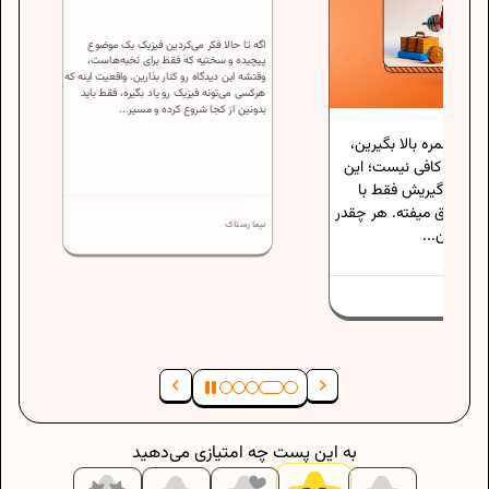
اگه تا حالا فکر می‌کردین فیزیک یک موضوع
الا بگیرین،
پیچیده و سختیه که فقط برای نخبه‌هاست،
ی نیست؛ این
وقتشه این دیدگاه رو کنار بذارین. واقعیت اینه که
هرکسی می‌تونه فیزیک رو یاد بگیره، فقط باید
ش فقط با
بدونین از کجا شروع کرده و مسیر...
فته. هر چقدر
نیما رستاک
به این پست چه امتیازی می‌دهید