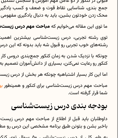
قبولی در کنکور از دو عامل مهم آموزش و سنجش تشکیل
جمع بندی، شناسایی نقاط قوت و ضعف و کسب یادگیریه، 
محک زدن خودتون بشین، باید به دنبال یادگیری مفهوم
ما توی این مقاله می‌خوایم که
مباحث مهم درس زیست‌شن
برنامه‌ ریزی درسی هشت
توی رشته تجربی، درس زیست‌شناسی بیشترین اهمیت رو
چگونه برنامه‌ ریزی درسی ک
رشته‌های خوب تجربی رو قبول شه باید بدونه که این درس
دانلود رایگان نمونه سوالات امت
چونکه با نزدیک شدن به زمان کنکور جمع‌بندی دروس کار س
کنکور رو رعایت نمی‌کنن، بسیاری از دانش‌آموزان تصم
اما این کار بسیار اشتباهیه چونکه هر بخش از درس زیست‌
مباحث مهم درس زیست‌شناسی برای کنکور و همینطور
بو
دانلود رایگان کتاب‌های دوازد
شما قرار گرفته است.
اعداد صحیح، طبیعی و گویا چه ا
بودجه بندی درس زیست‌شناسی
حذفیات کنکور انسانی 1404
داوطلبان باید قبل از اطلاع از مباحث مهم درس زیست‌
باخبر بشن و بتونن طبق برنامه مشخصی این درس رو مطا