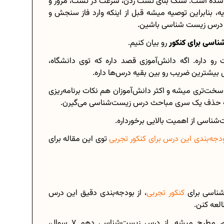
 شده است. سنگ بنای تست زدن، سرعت در تست، مرور و
بنابراین توصیه میشه قبل از اینکه وارد فاز سنجش و
ی درس زیست شناسی باشین.
اسی برای کنکور
رو بیان کنیم.
م
برنامه‌ ریزی درسی هشتم
 داره. اگه دانش‌آموزی قصد داره که توی دانشگاه،
نیم؟
چگونه برنامه‌ ریزی درسی کنیم؟
 بیشترین ضریب رو بین بقیه درس‌ها داره.
حانی...
دانلود رایگان نمونه سوالات امتحانی...
خت‌‌تری میشه و اکثر دانش‌آموزان هم نکات برنامه‌ریزی
یم به حذف یک سری مباحث درس زیست‌شناسی می‌گیرن.
شناسی از اهمیت بالایی برخورداره.
دجه‌بندی این درس برای کنکور تجربی
توی این مقاله برای
هم...
دانلود رایگان کتاب‌های دوازدهم...
عدادی...
اعداد صحیح، طبیعی و گویا چه اعدادی...
حذفیات کنکور انسانی 1404
شناسی برای
کنکور تجربی
، از بودجه‌بندی دقیق این درس
لعه کنن.
به طور کلی از درس زیست‌شناسی ۵۰ سوال توی کنکور مطرح میشه. از درس زیست‌شناسی دهم ۷ سوال،