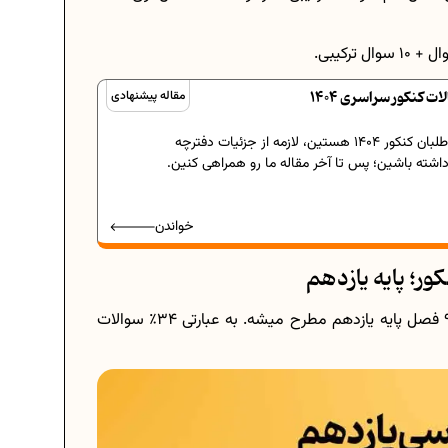
 کنکور سراسری 1404
مقاله پیشنهادی
اگه شما هم جزء داوطلبان کنکور 1404 هستین، لازمه از جزئیات دفترچه
داشته باشین؛ پس تا آخر مقاله ما رو همراهی کنین.
خواندن
؛ پایه یازدهم
از ۵۰ سوال درس زیست‌شناسی توی کنکور، ۱۷ سوال از ۹ فصل پایه یازدهم مطرح میشه. به عبارتی ۳۴٪‌ سوالات