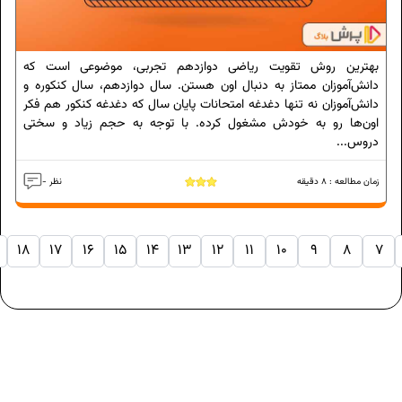
بهترین روش تقویت ریاضی دوازدهم تجربی، موضوعی است که
دانش‌آموزان ممتاز به دنبال اون هستن. سال دوازدهم، سال کنکوره و
دانش‌آموزان نه تنها دغدغه امتحانات پایان سال که دغدغه کنکور هم فکر
اون‌ها رو به خودش مشغول کرده. با توجه به حجم زیاد و سختی
دروس...
زمان مطالعه :
8
دقیقه
- نظر
18
17
16
15
14
13
12
11
10
9
8
7