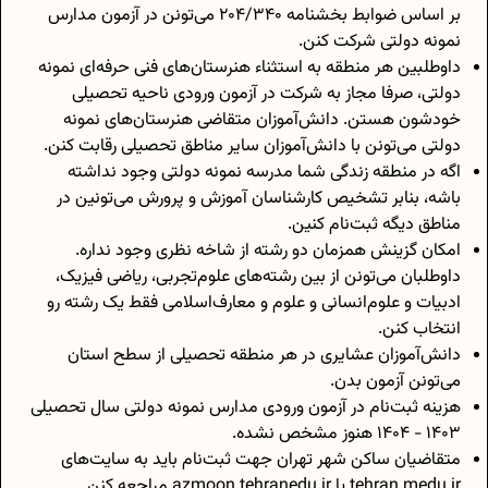
بر اساس ضوابط بخشنامه 204/340 می‌تونن در آزمون مدارس
نمونه دولتی شرکت کنن.
داوطلبین هر منطقه به استثناء هنرستان‌های فنی حرفه‌ای نمونه
دولتی، صرفا مجاز به شرکت در آزمون ورودی ناحیه تحصیلی
خودشون هستن. دانش‌آموزان متقاضی هنرستان‌های نمونه
دولتی می‌تونن با دانش‌آموزان سایر مناطق تحصیلی رقابت کنن.
اگه در منطقه زندگی شما مدرسه نمونه دولتی وجود نداشته
باشه، بنابر تشخیص کارشناسان آموزش و پرورش می‌تونین در
مناطق دیگه ثبت‌نام کنین.
امکان گزینش همزمان دو رشته از شاخه نظری وجود نداره.
داوطلبان می‌تونن از بین رشته‌های علوم‌تجربی، ریاضی فیزیک،
ادبیات و علوم‌انسانی و علوم و معارف‌اسلامی فقط یک رشته رو
انتخاب کنن.
دانش‌آموزان عشایری در هر منطقه تحصیلی از سطح استان
می‌تونن آزمون بدن.
هزینه ثبت‌نام در آزمون ورودی مدارس نمونه دولتی سال تحصیلی
1403 - 1404 هنوز مشخص نشده.
متقاضیان ساکن شهر تهران جهت ثبت‌نام باید به سایت‌های
tehran.medu.ir
یا
azmoon.tehranedu.ir
مراجعه کنن.