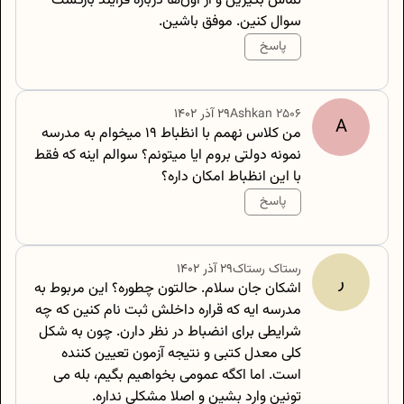
تماس بگیرین و از اون‌ها درباره فرایند بازگشت
سوال کنین. موفق باشین.
پاسخ
500
/
0
2506
Ashkan
۲۹ آذر ۱۴۰۲
A
من کلاس نهمم با انظباط ۱۹ میخوام به مدرسه
نمونه دولتی بروم ایا میتونم؟ سوالم اینه که فقط
با این انظباط امکان داره؟
پاسخ
500
/
0
رستاک
رستاک
۲۹ آذر ۱۴۰۲
ر
اشکان جان سلام. حالتون چطوره؟ این مربوط به
مدرسه ایه که قراره داخلش ثبت نام کنین که چه
شرایطی برای انضباط در نظر دارن. چون به شکل
کلی معدل کتبی و نتیجه آزمون تعیین کننده
است. اما اکگه عمومی بخواهیم بگیم، بله می
تونین وارد بشین و اصلا مشکلی نداره.