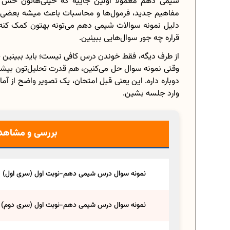
شیمی دهم معمولا اولین جاییه که خیلی‌هاتون حس م
مفاهیم جدید، فرمول‌ها و محاسبات باعث میشه بعضی ف
دلیل نمونه سوالات شیمی دهم می‌تونه بهتون کمک کنه 
قراره چه جور سوال‌هایی ببینین.
برنامه‌ ریزی درسی ه
از طرف دیگه، فقط خوندن درس کافی نیست؛ باید ببینین 
وقتی نمونه سوال حل می‌کنین، هم قدرت تحلیل‌تون بیش
چگونه برنامه‌ ریزی درسی
دوباره داره. این یعنی قبل امتحان، یک تصویر واضح از آم
دانلود رایگان نمونه سوالات 
وارد جلسه بشین.
بررسی و مشاهده
دانلود رایگان کتاب‌های دو
اعداد صحیح، طبیعی و گویا چ
نمونه سوال درس شیمی دهم-نوبت اول (سری اول)
حذفیات کنکور انسانی 1404
نمونه سوال درس شیمی دهم-نوبت اول (سری دوم)