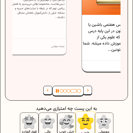
اگه امسال نهمی هستین، حتما می‌دونین که
هفتمی باشین یا
ریاضی یکی از مهم‌ترین و چالشی‌ترین
درس‌هاست. مخصوصا وقتی می‌رسیم به فصل 5
این پایه درس
ریاضی نهم که در رابطه با عبارت‌های جبریه و
 یکی از
ممکنه خیلی از دانش‌آموزان باهاش مشکل
داشته...
داده میشه. شما
.
حنانه دهقانی
به این پست چه امتیازی می‌دهید
معمولی
خیلی خوب
عالی
فوق العاده
خوب