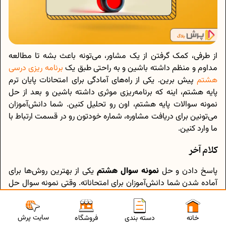
از طرفی، کمک گرفتن از یک مشاور، می‌تونه باعث بشه تا مطالعه
مداوم و منظم داشته باشین و به راحتی طبق یک
برنامه ریزی درسی
هشتم
پیش برین. یکی از راه‌های آمادگی برای امتحانات پایان ترم
پایه هشتم، اینه که برنامه‌ریزی موثری داشته باشین و بعد از حل
نمونه سوالات پایه هشتم، اون رو تحلیل کنین. شما دانش‌آموزان
می‌تونین برای دریافت مشاوره، شماره خودتون رو در قسمت ارتباط با
ما وارد کنین.
کلام آخر
پاسخ دادن و حل
نمونه سوال هشتم
یکی از بهترین روش‌ها برای
آماده شدن شما دانش‌آموزان برای امتحاناته. وقتی نمونه سوال حل
می‌کنین، علاوه بر افزایش آمادگی، به‌وضوح متوجه نقاط ضعف و
قوت خودتون هم میشین و می‌تونین خیلی راحت تمام مباحث
سایت پرش
خانه
دسته بندی
فروشگاه
درسی رو جمع‌بندی کنین.