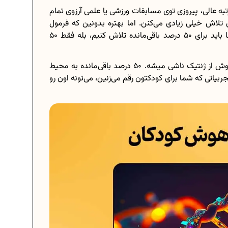
ه عالی، پیروزی توی مسابقات ورزشی یا علمی آرزوی تمام
ن تلاش خیلی زیادی می‌کنن. اما بهتره بدونین که فرمول
جادویی برای پرورش کودک باهوش وجود نداره. ما صرفا باید برای 50 درصد باقی‌مانده تلاش کنیم، بله فقط 50
طبق تحقیقات موسسه ملی سلامت (NIH)، 50 درصد هوش از ژنتیک ناشی میشه. 50 درصد باقی‌مانده به محیط
نظور ما از 50 درصد همینه. تجربیاتی که شما برای کودکتون رقم می‌زنین، می‌تونه اون رو