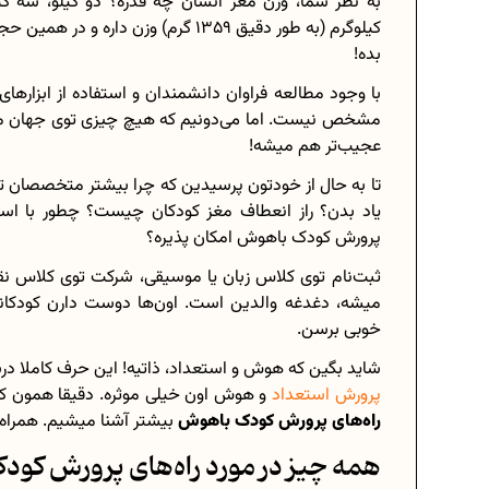
به نظر شما، وزن مغز انسان چه قدره؟ دو کیلو، سه کیل
بده!
با وجود مطالعه فراوان دانشمندان و استفاده از ابزاره
برنامه‌ ریزی درسی هشتم
مشخص نیست. اما می‌دونیم که هیچ چیزی توی جهان ماد
عجیب‌تر هم میشه!
چگونه برنامه‌ ریزی درسی کنیم؟
تا به حال از خودتون پرسیدین که چرا بیشتر متخصصان تو
دانلود رایگان نمونه سوالات امتحانی.
یاد بدن؟ راز انعطاف مغز کودکان چیست؟ چطور با است
پرورش کودک باهوش امکان پذیره؟
ثبت‌نام توی کلاس زبان یا موسیقی، شرکت توی کلاس نق
میشه، دغدغه والدین است. اون‌ها دوست دارن کودکانی
دانلود رایگان کتاب‌های دوازدهم...
خوبی برسن.
اعداد صحیح، طبیعی و گویا چه اعدادی
شاید بگین که هوش و استعداد، ذاتیه! این حرف کاملا 
حذفیات کنکور انسانی 1404
پرورش استعداد
و هوش اون خیلی موثره. دقیقا همون کاری
راه‌های پرورش کودک باهوش
بیشتر آشنا میشیم. همراه 
همه‌ چیز در مورد راه‌های پرورش کو