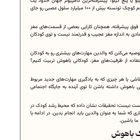
و یا پنج کیلو؟ پیشرفته‌ترین کامپیوتر جهان حدود یک
کیلوگرم (به طور دقیق 1359 گرم) وزن داره و در همین حجم کوچک تونسته بیش از 100 میلیارد سلول عصبی رو جای
ای فوق پیشرفته، همچنان کارایی بعضی از قسمت‌های مغز
برنامه‌ ریزی درسی هشتم
ی به اندازه مغز عجیب و قدرتمند نیست و توی کودکان
چگونه برنامه‌ ریزی درسی کنیم؟
صیه می‌کنن که والدین مهارت‌های بیشتری رو به کودکان
..
دانلود رایگان نمونه سوالات امتحانی...
فاده از ظرفیت‌های مغز، کودکانی باهوش تربیت کنیم؟
اشی یا هر چیزی که به یادگیری مهارت‌های جدید مربوط
 باهوش داشته باشن تا توی آینده به جایگاه اجتماعی
دانلود رایگان کتاب‌های دوازدهم...
...
اعداد صحیح، طبیعی و گویا چه اعدادی...
درست نیست؛ تحقیقات نشان داده که محیط رشد کودک در
حذفیات کنکور انسانی 1404
 که شما به عنوان والدین باید انجام بدین. در ادامه با
ما باشین.
دک باهوش