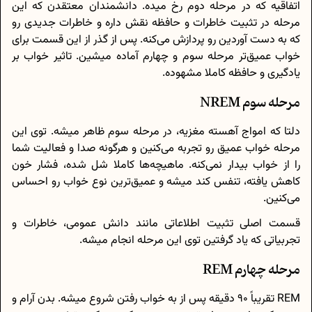
اتفاقیه که در مرحله دوم رخ میده. دانشمندان معتقدن که این
مرحله در تثبیت خاطرات و حافظه نقش داره و خاطرات جدیدی رو
که به دست آوردین رو پردازش می‌کنه. پس از گذر از این قسمت برای
خواب عمیق‌تر مرحله سوم و چهارم آماده میشین. تاثیر خواب بر
یادگیری و حافظه کاملا مشهوده.
مرحله سوم NREM
دلتا که امواج آهسته مغزیه، در مرحله سوم ظاهر میشه. توی این
مرحله خواب عمیق رو تجربه می‌کنین و هرگونه صدا و فعالیت شما
را از خواب بیدار نمی‌کنه. ماهیچه‌ها کاملا شل شده، فشار خون
کاهش یافته، تنفس کند میشه و عمیق‌ترین نوع خواب رو احساس
می‌کنین.
قسمت اصلی تثبیت اطلاعاتی مانند دانش عمومی، خاطرات و
تجربیاتی که یاد گرفتین توی این مرحله انجام میشه.
مرحله چهارم REM
REM تقریباً 90 دقیقه پس از به خواب رفتن شروع میشه. بدن آرام و