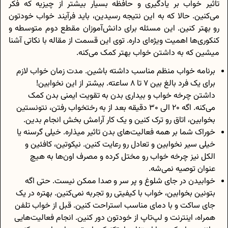
تاثیر خواب بر یادگیری و حافظه بسیار بیشتر از چیزیه که فکر
می‌کنین. حالا که به این نتیجه رسیدین، باید فرآیند خواب خودتون
رو بهتر کنین. این مسئله برای دانش‌آموزان مقطع دوم متوسطه و
کنکوری‌ها اهمیت ویژه‌ای داره. توی این قسمت از مقاله با نکاتی آشنا
میشین که به داشتن خواب بهتر کمک می‌کنه.
برنامه خواب منظم مناسب داشته باشین. مدت زمان خواب لازم
برای یک فرد بالغ بین 7 تا 8 ساعته. بیشتر از این نخوابین!
داشتن چرخه خواب و بیداری بدن به تقویت ایمنی بدن کمک
می‌کنه. اگه 20 الی 30 دقیقه بعد از به رختخواب رفتن، نتونستین
بخوابین، اتاق رو ترک کنین و یک کار آرامش‌ بخش انجام بدین.
خوراک شما بر همه فعالیت‌های بدن تاثیر میذاره. خیلی گرسنه یا
خیلی سیر نخوابین و تعادل رو رعایت کنین. نیکوتین، کافئین و
الکل نیز چرخه خواب رو مختل کرده و مصرف اون‌ها به هیچ
عنوان توصیه نمی‌شه.
خوابیدن در جای شلوغ و پر سر و صدا ممکن نیست. حتی اگه
بتونین بخوابین، خواب با کیفیتی رو تجربه نمی‌کنین. بهتره در یک
جای ساکت و با دمای مناسب استراحت کنین. قبل از خواب تلفن
همراه، اینترنت و لپ‌تاپ از خودتون دور کنین. انجام فعالیت‌هایی