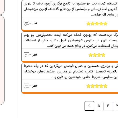
ثبت‌نام کردن، باید حواسشون به تاریخ برگزاری آزمون باشه تا بتونن
خرین اطلاع‌رسانی و براساس آزمون‌های گذشته، آزمون تیزهوشان
- نظر
گ برنده‌ست که بهتون کمک می‌کنه آینده تحصیلی‌تون رو بهتر
ه دوست دارن در مدارس تیزهوشان قبول بشن، حتی از تعطیلات
ان استفاده می‌کنن. در واقع همه می‌دونن که...
متحانی...
دانلود رایگان نمونه سوالات امتحانی...
- نظر
امتحان...
دانلود رایگان نمونه سوالات امتحان...
ش و پرانرژی هستین و دنبال فرصتی می‌گردین که در یک محیط
برنامه‌ ریزی درسی نهم
م
باتجربه‌ تحصیل کنین، ثبت‌نام در مدارس استعدادهای درخشان
 این مدارس، شرایط خاص خودشون رو دارن و...
- نظر
 ریاضیات
فرمول حجم اشکال هندسی در ریاضیات
5
4
تم
برنامه‌ ریزی درسی هفتم
عادات افراد موفق