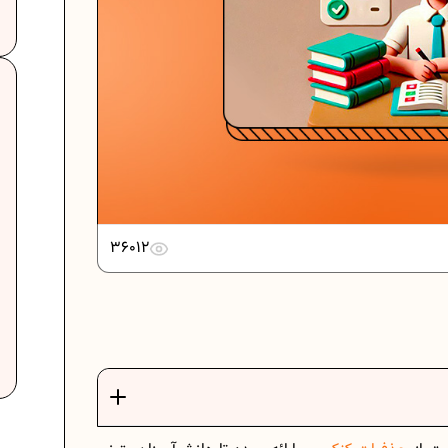
36012
ت
فرمول حجم اشکال هندسی در ریاضیات
برنامه‌ ریزی درسی هفتم
عادات افراد موفق