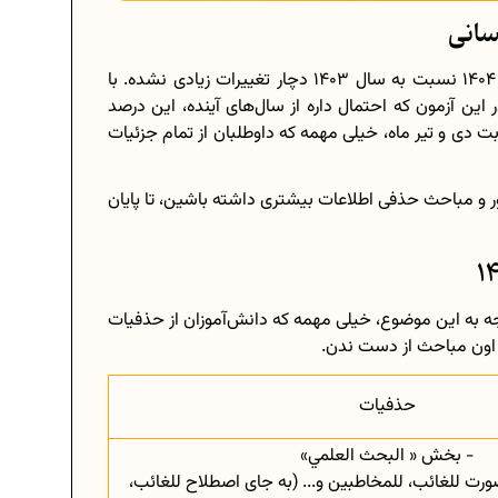
طبق آخرین اطلاعیه از سازمان سنجش، آزمون سراسری 1404 نسبت به سال 1403 دچار تغییرات زیادی نشده. با
و تاثیر 60 درصدی معدل در این آزمون که احتمال داره از سال‌های آینده، این درصد
وبت دی و تیر ماه، خیلی مهمه که داوطلبان از تمام جزئیات
ر و مباحث حذفی اطلاعات بیشتری داشته باشین، تا پایان
جه به این موضوع، خیلی مهمه که دانش‌آموزان از حذفیات
 اون مباحث از دست ندن.
حذفیات
- بخش « البحث العلمي»
رت للغائب، للمخاطبین و... (به جای اصطلاح للغائب،