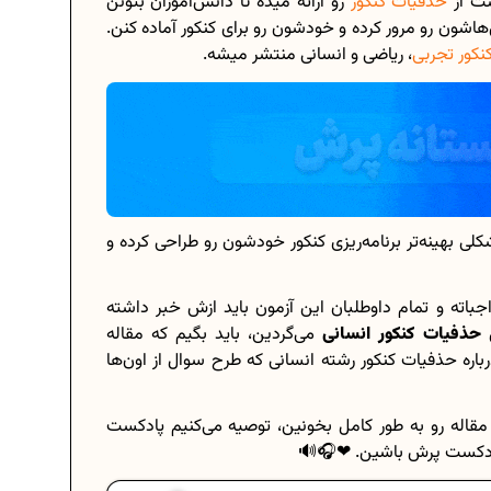
ست از
حذفیات کنکور
رو ارائه میده تا دانش‌آموزان بتونن
اشون رو مرور کرده و خودشون رو برای کنکور آماده کنن.
نکور تجربی
، ریاضی و انسانی منتشر میشه.
برنامه‌ ریزی درسی هشتم
چگونه برنامه‌ ریزی درسی کنیم؟
.
دانلود رایگان نمونه سوالات امتحانی...
کلی بهینه‌تر برنامه‌ریزی کنکور خودشون رو طراحی کرده و
دانلود رایگان کتاب‌های دوازدهم...
اته و تمام داوطلبان این آزمون باید ازش خبر داشته
ل
حذفیات کنکور انسانی
می‌گردین، باید بگیم که مقاله
..
اعداد صحیح، طبیعی و گویا چه اعدادی...
رباره حذفیات کنکور رشته انسانی که طرح سوال از اون‌ها
حذفیات کنکور انسانی 1404
مقاله رو به طور کامل بخونین، توصیه می‌کنیم پادکست