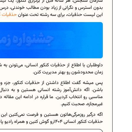
سازمان سنجش، هر ساله قبل از برگزاری کنکور، یک لی
بدون استرس و نگرانی از زیاد بودن مطالب خوندنی، درس‌ه
این لیست حذفیات، برای سه رشته تحت عنوان
حذفیات ک
رسی هشتم
برنامه‌ ریزی درسی هشتم
 درسی کنیم؟
چگونه برنامه‌ ریزی درسی کنیم؟
الات امتحانی...
دانلود رایگان نمونه سوالات امتحانی..
داوطلبان با اطلاع از حذفیات کنکور انسانی، می‌تونن به ش
زمان محدودشون رو بهتر مدیریت کنن.
ای دوازدهم...
دانلود رایگان کتاب‌های دوازدهم...
پس میشه گفت اطلاع داشتن از حذفیات کنکور، جزء واجب
باشن. اگه دانش‌آموز رشته انسانی هستین و به دنبا
یا چه اعدادی...
اعداد صحیح، طبیعی و گویا چه اعدادی.
مناسبی رو انتخاب کردین. ما قراره در ادامه این مقاله د
غیرمجازه، صحبت کنیم.
ی 1404
حذفیات کنکور انسانی 1404
اگه درگیر روزمرگی‌هاتون هستین و فرصت نمی‌کنین این 
حذفیات کنکور انسانی 1404رو گوش کنین و همراه رادیو پادکست پرش باشین. ❤🎧🔊