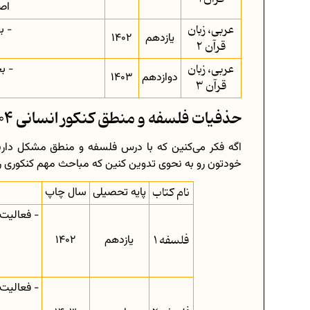
اص
عربی، زبان
- ب
یازدهم
1402
قرآن 2
عربی، زبان
- ب
دوازدهم
1403
قرآن 3
حذفیات فلسفه و منطق کنکور انسانی 1404
اگه فکر می‌کنین که با درس فلسفه و منطق مشکل دارین،
خودتون رو به نحوی تدوین کنین که مباحث مهم کنکوری رو 
نام کتاب
پایه تحصیلی
سال چاپ
- فعالیت
فلسفه 1
یازدهم
1402
- فعالیت