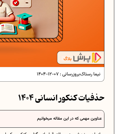
نیما رستاک
بروزرسانی :
07-12-1404
حذفیات کنکور انسانی 1404
سی در ریاضیات
فرمول حجم اشکال هندسی در ریاضیا
عناوین مهمی که در این مقاله میخوانیم
رسی هفتم
برنامه‌ ریزی درسی هفتم
 موفق
عادات افراد موفق