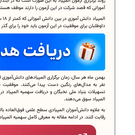
روند برگزاری آزمون المپیاد به این صورت است که در ابت
آموزانی که قصد شرکت در این آزمون را دارند موظف هستند 
الم
داوطلبان برای موفقیت در این آزمون باید خود را برای گذر ک
برنامه‌ ریزی درسی هشتم
چگونه برنامه‌ ریزی درسی کنیم؟
دانلود رایگان نمونه سوالات امتحانی...
دانلود رایگان کتاب‌های دوازدهم...
نفر به مدال‌های رنگین دست پیدا می‌کنند. موفقیت در 
تسهیلات بنیاد ملی نخبگان و دریافت سهمیه المپیاد در
اعداد صحیح، طبیعی و گویا چه اعدادی..
المپیاد سوق می‌دهند.
حذفیات کنکور انسانی 1404
به علاوه دانش‌آموزان المپیادی سطح علمی فوق‌العاده بال
رقابت کنند. در ادامه مقاله به معرفی کامل سهمیه المپیاد در کنکور 1403 می‌پردازیم. با م