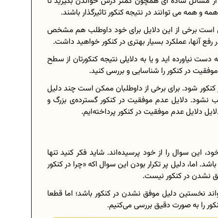
 از مسائل ساده ای همچون کمتر درس خواندن بگیرید تا
 و همه می توانند در نتیجه کنکور تاثیرگذار باشند.
کن است برخی از این دلایل برای خود داوطلب هم مشخص
رفع آنها، عملکرد بسیار بهتری در کنکور خواهید داشت.
برنامه‌ ریزی درسی هشتم
 دست نیاورده اید و یا به دلایلی نتیجه‌ کنکورتان از سطح
چگونه برنامه‌ ریزی درسی کنیم؟
 موفقیت در کنکور را شناسایی و بررسی کنید.
...
دانلود رایگان نمونه سوالات امتحانی...
کنکور شود. برای برخی از داوطلبان ممکن است چند دلیل
نشود. دلایل عدم موفقیت در کنکور گسترده‌ی بزرگ و
ایل دلایل عدم موفقیت در کنکور پرداخته‌‌ایم.
.
دانلود رایگان کتاب‌های دوازدهم...
د، این سوال را از خود پرسیده‌اند. شاید فکر کنید تنها
ی...
اعداد صحیح، طبیعی و گویا چه اعدادی...
شد. اما، دلیل پر تکرار بودن این سوال اکه «چرا در کنکور
حذفیات کنکور انسانی 1404
ق نشدن در کنکور نیست.
واند نخستین دلیل موفق نشدن در کنکور باشد؛ اما قطعا
کور را به صورت دقیق بررسی می‌کنیم.