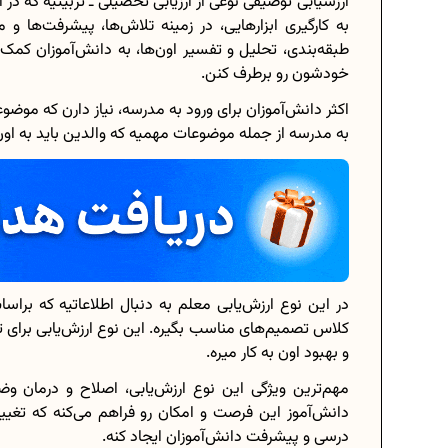
ارزشیابی توصیفی نوعی از ارزیابی تحصیلی ـ تربیتیه که در 
به کارگیری ابزارهایی، در زمینه تلاش‌ها، پیشرفت‌ها و 
طبقه‌بندی، تحلیل و تفسیر اون‌ها، به دانش‌آموزان کمک 
خودشون رو برطرف کنن.
برنامه‌ ریزی درسی هشتم
اکثر دانش‌آموزان برای ورود به مدرسه، نیاز دارن که موضوعا
به مدرسه از جمله موضوعات مهمیه که والدین باید به اون
چگونه برنامه‌ ریزی درسی کنیم؟
دانلود رایگان نمونه سوالات امتحانی...
دانلود رایگان کتاب‌های دوازدهم...
در اين نوع ارزش‌يابی معلم به دنبال اطلاعاتیه كه براسا
اعداد صحیح، طبیعی و گویا چه اعدادی..
كلاس تصميم‌های مناسب بگيره. اين نوع ارزش‌يابی برای
و بهبود اون به كار میره.
حذفیات کنکور انسانی 1404
مهم‌ترين ويژگی اين نوع ارزش‌يابی، اصلاح و درمان
دانش‌آموز اين فرصت و امکان رو فراهم می‌کنه که تغيي
درسی و پیشرفت دانش‌آموزان ایجاد کنه.