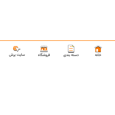
سایت پرش
خانه
دسته بندی
فروشگاه
ارتباط با مشاورین پرش
برای استفاده از تخفیفات ویژه و دریافت مشاوره تحصیلی رایگان،
شماره موبایلت رو وارد کن