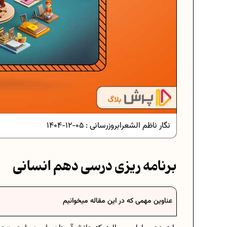
نگار ناظم الشعرا
بروزرسانی :
05-12-1404
برنامه ریزی درسی دهم انسانی
سی در ریاضیات
فرمول حجم اشکال هندسی در ریاضیا
عناوین مهمی که در این مقاله میخوانیم
رسی هفتم
برنامه‌ ریزی درسی هفتم
 موفق
عادات افراد موفق