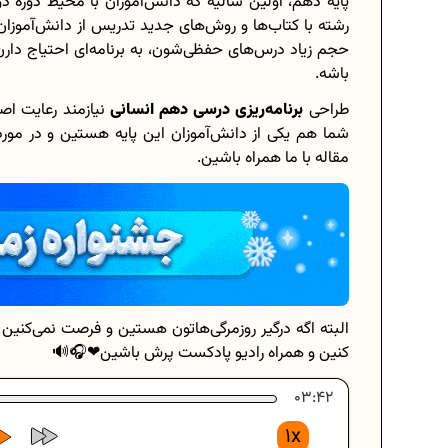
پایه دهم، اولین سالیه که دانش‌آموزان با محیط دوره
رشته با کتاب‌ها و روش‌های جدید تدریس از دانش‌آموزان
حجم زیاد درس‌های حفظی‌شون، به برنامه‌ای احتیاج دارن
باشه.
رسی هشتم
برنامه‌ ریزی درسی هشتم
طراحی
برنامه‌ریزی درسی دهم انسانی
نیازمند رعایت اصول
شما هم یکی از دانش‌آموزان این پایه هستین و در مورد ب
 درسی کنیم؟
چگونه برنامه‌ ریزی درسی کنیم؟
مقاله با ما همراه باشین.
الات امتحانی...
دانلود رایگان نمونه سوالات امتحانی..
ای دوازدهم...
دانلود رایگان کتاب‌های دوازدهم...
یا چه اعدادی...
اعداد صحیح، طبیعی و گویا چه اعدادی.
البته اگه درگیر روزمرگی‌هاتون هستین و فرصت نمی‌کنین
کنین و همراه رادیو پادکست پرش باشین❤🎧🔊
ی 1404
حذفیات کنکور انسانی 1404
03:42
1x