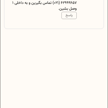
62999657 (021) تماس بگیرین و به داخلی 1
وصل بشین.
پاسخ
500
/
0