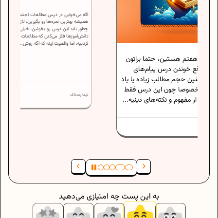
اگه می‌خواین در درس مطالعات اجتماعی هشتم
حتما براتون
همیشه بهترین نمره‌ها رو بگیرین، لازمه بدونین
پیام‌های
چطور باید این درس رو بخونین. خیلی از
دانش‌آموزها فکر می‌کنن که مطالعات فقط حفظ
زیاده یا یاد
کردنیه، اما واقعیت اینه که اگه روش...
ین درس فقط
‌های دینیه...
نیما رستاک
به این پست چه امتیازی می‌دهید