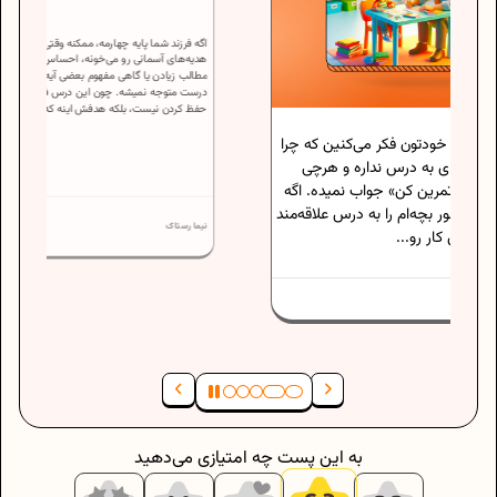
اگه فرزند شما پایه چهارمه، ممکنه وقتی درس
‌کنین که چرا
هدیه‌های آسمانی رو می‌خونه، احساس کنه
اره و هرچی
مطالب زیادن یا گاهی مفهوم بعضی آیه‌ها رو
درست متوجه نمیشه. چون این درس فقط درباره
ب نمیده. اگه
حفظ کردن نیست، بلکه هدفش اینه که...
ه درس علاقه‌مند
نیما رستاک
به این پست چه امتیازی می‌دهید