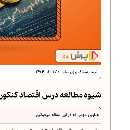
نیما رستاک
بروزرسانی :
07-12-1404
شیوه مطالعه درس اقتصاد کنکور
سی در ریاضیات
فرمول حجم اشکال هندسی در ریاضیا
عناوین مهمی که در این مقاله میخوانیم
رسی هفتم
برنامه‌ ریزی درسی هفتم
 موفق
عادات افراد موفق