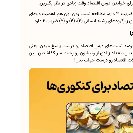
از اونجایی که تست‌های اقتصاد توی کنکور برای این افراد ضریب 3 داره، مطالعه تست زدن اون هم اهمیت ویژه‌‌ای
ا
یباً 52 درصد از داوطلبان رشته انسانی، حدود 10 تا 40 درصد تست‌های درس اقتصاد رو درست پاسخ میدن. یعنی
ین، تعداد زیادی از رقیباتون رو پشت سر گذاشتین. بین