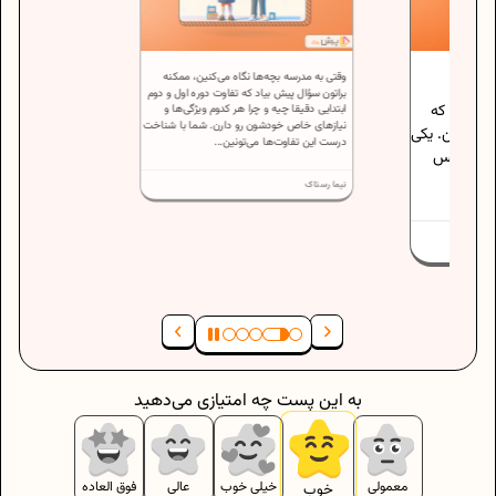
وقتی به مدرسه بچه‌ها نگاه می‌کنین، ممکنه
ا کلی
براتون سؤال پیش بیاد که تفاوت دوره اول و دوم
 هستین که
ابتدایی دقیقا چیه و چرا هر کدوم ویژگی‌ها و
نیازهای خاص خودشون رو دارن. شما با شناخت
اهم کنین. یکی
درست این تفاوت‌ها می‌تونین...
ایش شانس
.
نیما رستاک
به این پست چه امتیازی می‌دهید
معمولی
خیلی خوب
عالی
فوق العاده
خوب