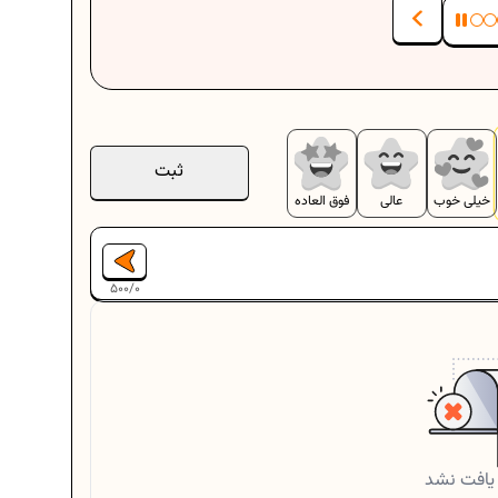
ثبت
خیلی خوب
عالی
فوق العاده
500
/
0