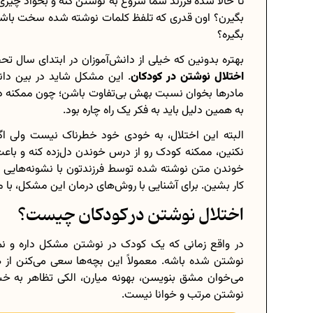
تا حالا شده فرزند شما شروع به نوشتن کنه و بخواد چیزی
بگیرن؟ اون قدری که تلفظ کلمات نوشته شده سخت باشه و
بگیره؟
بهتره بدونین که خیلی از دانش‌آموزان در ابتدای سال 
برنامه‌ ریزی درسی هشتم
اختلال نوشتن در کودکان
. این مشکل شاید در بین دانش
مادرها بخوان نسبت بهش بی‌تفاوت باشن؛ چون ممکنه د
چگونه برنامه‌ ریزی درسی کنیم؟
به همین دلیل باید به فکر یک راه چاره بود.
دانلود رایگان نمونه سوالات امتحانی.
البته این اختلال، به خودی خود خطرناک نیست ولی اگه
نکنین، ممکنه کودک رو از درس خوندن دل‌زده کنه و باع
خوندن متن نوشته شده توسط فرزندتون با نشونه‌هایی که
کار بشین. برای آشنایی با روش‌های درمان این مشکل، با م
دانلود رایگان کتاب‌های دوازدهم...
اختلال نوشتن در کودکان چیست؟
اعداد صحیح، طبیعی و گویا چه اعدادی
در واقع زمانی که یک کودک در نوشتن مشکل داره و نمی
حذفیات کنکور انسانی 1404
نوشتن شده باشه. معمولاً این بچه‌ها سعی می‌کنن از ه
می‌خوان مشق بنویسن، بهونه میارن، الکی تظاهر به خ
نوشتن مرتب و خوانا نیست.