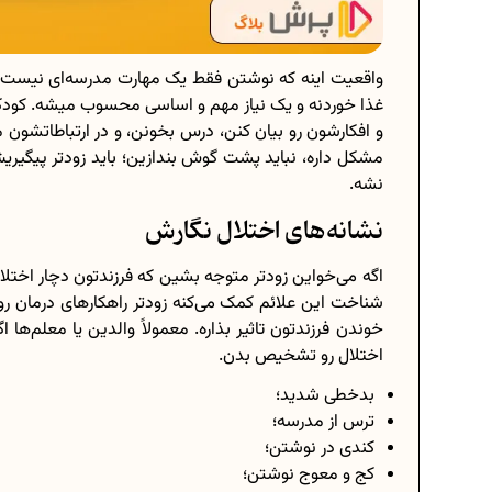
واقعیت اینه که نوشتن فقط یک مهارت مدرسه‌ای نیست؛ د
غذا خوردنه و یک نیاز مهم و اساسی محسوب میشه. کودک
و افکارشون رو بیان کنن، درس بخونن، و در ارتباطاتشون
مشکل داره، نباید پشت گوش بندازین؛ باید زودتر پیگیری
نشه.
نشانه‌های اختلال نگارش
اگه می‌خواین زودتر متوجه بشین که فرزندتون دچار اختل
شناخت این علائم کمک می‌کنه زودتر راهکارهای درمان ر
خوندن فرزندتون تاثیر بذاره. معمولاً والدین یا معلم‌ها
اختلال رو تشخیص بدن.
بدخطی شدید؛
ترس از مدرسه؛
کندی در نوشتن؛
کج و معوج نوشتن؛