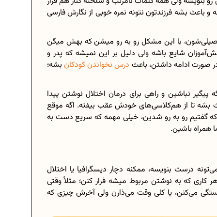
 رو بنویسه ولی همه کلمات نامرتب و شلخته کنار هم قرار
 باعث بشه فرزندتون نتونه نمره خوبی از نگارش فارسی
تحصیلی‌شون، با این مشکل رو به رو میشن که بهش میگن
برنامه‌ ریزی درسی هشتم
‌آموزان شایع باشه ولی دلیل بر این نمیشه که پدر و
ر صورت ادامه داشتن، باعث
درس نخواندن کودکان
بشه؛
چگونه برنامه‌ ریزی درسی کنیم؟
..
دانلود رایگان نمونه سوالات امتحانی...
 پیگیر نباشین و راهی برای درمان اختلال نوشتن پیدا
ث بشه تا از هم‌کلاسی‌های خودش عقب بیفته. اگه موقع
 گفتیم رو به‌ رو شدین، خیلی مهمه که سریع دست‌ به‌
ا همراه باشین.
دانلود رایگان کتاب‌های دوازدهم...
...
اعداد صحیح، طبیعی و گویا چه اعدادی...
‌تونه درست بنویسه، ممکنه دچار دیسگرافیا یا اختلال
حذفیات کنکور انسانی 1404
ر کاری که به نوشتن مربوط میشه فرار کنن؛ مثلاً وقتی
ستگی می‌کنن، یا کلی وقت می‌ذارن ولی آخرش چیزی که