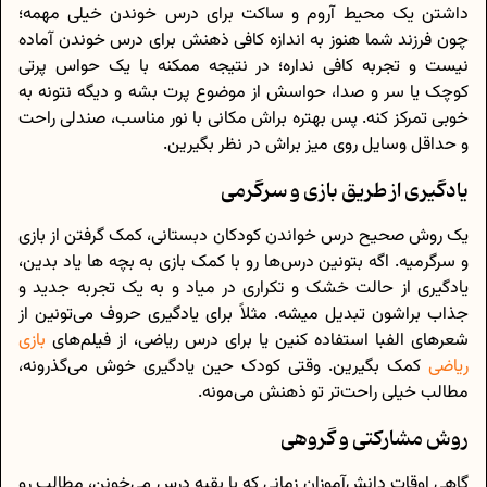
داشتن یک محیط آروم و ساکت برای درس خوندن خیلی مهمه؛
چون فرزند شما هنوز به اندازه کافی ذهنش برای درس خوندن آماده
نیست و تجربه کافی نداره؛ در نتیجه ممکنه با یک حواس پرتی
کوچک یا سر و صدا، حواسش از موضوع پرت بشه و دیگه نتونه به
خوبی تمرکز کنه. پس بهتره براش مکانی با نور مناسب، صندلی راحت
و حداقل وسایل روی میز براش در نظر بگیرین.
یادگیری از طریق بازی و سرگرمی
یک روش صحیح درس خواندن کودکان دبستانی، کمک گرفتن از بازی
و سرگرمیه. اگه بتونین درس‌ها رو با کمک بازی به بچه ها یاد بدین،
یادگیری از حالت خشک و تکراری در میاد و به یک تجربه جدید و
جذاب براشون تبدیل میشه. مثلاً برای یادگیری حروف می‌تونین از
شعرهای الفبا استفاده کنین یا برای درس ریاضی، از فیلم‌های
بازی
ریاضی
کمک بگیرین. وقتی کودک حین یادگیری خوش می‌گذرونه،
مطالب خیلی راحت‌تر تو ذهنش می‌مونه.
روش مشارکتی و گروهی
گاهی اوقات دانش‌آموزان زمانی که با بقیه درس می‌خونن، مطالب رو