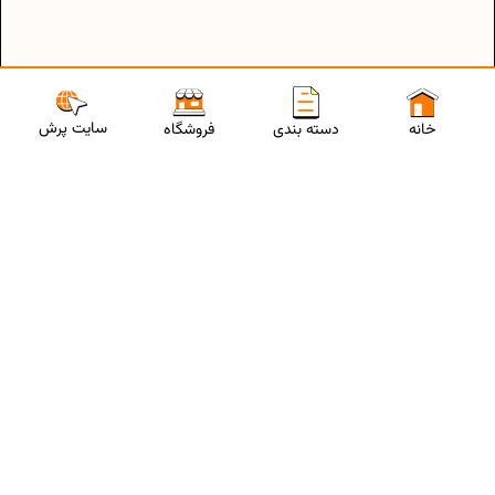
سایت پرش
خانه
دسته بندی
فروشگاه
ارتباط با مشاورین پرش
برای استفاده از تخفیفات ویژه و دریافت مشاوره تحصیلی رایگان،
شماره موبایلت رو وارد کن