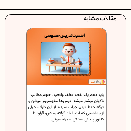
مقالات مشابه
سال‌های ابتدایی مدرسه برای بچه‌ها مثل
سنگ‌بنای یادگیریه؛ همون جایی که علاقه یا
دل‌زدگیشون نسبت به درس و مدرسه شکل
می‌گیره. انتخاب درست روش تدریس ابتدایی
باعث میشه فرزندتون مطالب رو بهتر بفهمه و با...
عطف واقعیه. حجم مطالب
 درس‌ها مفهومی‌تر میشن و
 نمیده. از اون طرف، خیلی
یاد گرفته میشن، قراره تا
نیما رستاک
مراه بمونن....