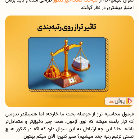
سوال مهمیه که از
مباحث تست‌خیز کنکور
طراحی شده و باید براش
امتیاز بیشتری در نظر گرفت.
فرمول محاسبه تراز از حوصله بحث ما خارجه؛ اما همینقدر بدونین
که تراز باعث میشه که توی آزمون، همه چیز دقیق‌تر و متعادل‌تر
باشه. حالا این چه ارتباطی به این سوال داره که اگه در کنکور هیچ
تستی نزنیم رتبه چند میشیم؟ صبر کنین؛ الان میگم بهتون.