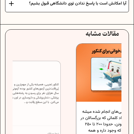
آیا امکانش است با پاسخ ندادن توی دانشگاهی قبول بشیم؟
مقالات مشابه
کنکور تجربی، همیشه یکی از مهم‌ترین و
ام شده میشه
پُررقابت‌ترین آزمون‌های کشور بوده؛ آزمونی که هر
 بزرگسالان در
سال هزاران نفر برای رسیدن به رشته‌هایی مثل
پزشکی، دندان‌پزشکی و داروسازی در اون شرکت
هر دقیقه می‌تونن بخونن، حدودا 200 تا 250
می‌کنن. با این سطح رقابت و...
ره و همه