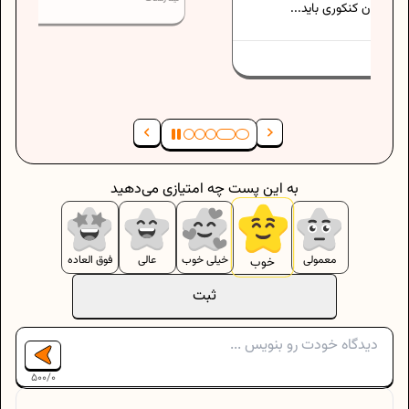
ید...
نیما رستاک
به این پست چه امتیازی می‌دهید
معمولی
خیلی خوب
عالی
فوق العاده
خوب
ثبت
500
/
0