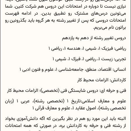
نیازی نیست تا دوباره در امتحانات این دروس هم شرکت کنین. شما
می‌تونین درس‌های مشترک رو تطبیق بدین. در ادامه فهرست
امتحانات دروسی که پس از تغییر رشته به هر گروه باید بگذرونین رو
براتون نام می‌بریم.
دروس تغییر رشته از دهم به یازدهم
ریاضی: فیزیک 1، شیمی 1، هندسه 1، ریاضی 1
تجربی: زیست 1، ریاضی 1، فیزک 1، شیمی 1
انسانی: اقتصاد، منطق، جامعه‌شناسی 1، علوم و فنون ادبی 1
کاردانش: الزامات محیط کار
فنی و حرفه ای: دروس شایستگی فنی (تخصصی)؛ الزامات محیط کار
علوم و معارف اسلامی:تاریخ 1 (تخصصی رشته)، عربی 1 (زبان
تخصصی رشته)، اصول عقاید 1، علوم و معارف قرآنی 1
البته باید این مورد رو هم در نظر بگیرین که اگه دانش‌آموزی بخواد
از رشته فنی و حرفه به کاردانش بره، در صورتی که همه امتحانات