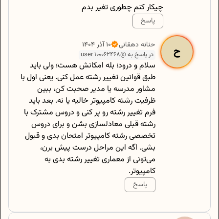
چیکار کنم چطوری تغیر بدم
پاسخ
500
/
0
حنانه
دهقانی
۱۰ آذر ۱۴۰۴
ح
در پاسخ به @user 100062468
سلام و درود؛ بله امکانش هست؛ ولی باید
طبق قوانین تغییر رشته عمل کنی. یعنی اول با
مشاور مدرسه یا مدیر صحبت کن، ببین
ظرفیت رشته کامپیوتر خالیه یا نه. بعد باید
فرم تغییر رشته رو پر کنی و دروس مشترک با
رشته قبلی معادلسازی بشن و برای دروس
تخصصی رشته کامپیوتر امتحان بدی و قبول
بشی. اگه این مراحل درست پیش برن،
می‌تونی از معماری تغییر رشته بدی به
کامپیوتر.
پاسخ
500
/
0