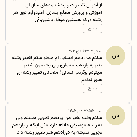
از آخرین تغییرات و بخشنامه‌های سازمان
آموزش و پرورش مطلع بسازن. امیدوارم توی هر
رشته‌ای که هستین موفق باشین.🙌
پاسخ
500
/
0
سحر
2514
۶ دی ۱۴۰۲
س
سلام من دهم انسانی ام میخواستم تغییر رشته
بدم به یازدهم معماری ولی پشیمون شدم
میتونم برگردم انسانی؟امتحانای تغییر رشته رو
هنوز ندادم
پاسخ
500
/
0
سارا
2512
۵ دی ۱۴۰۲
س
سلام وقت بخیر من یازدهم تجربی هستم ولی
به رشته موسیقی علاقه دارم مثل اینکه از یازدهم
تجربی نمیشه به دوزادهم هنر تغییر رشته داد