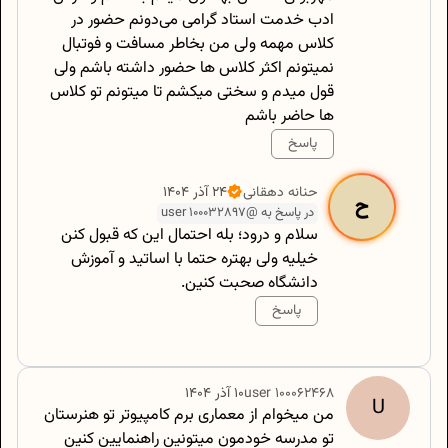
ادب خدمت استاد گرامی می‌دونم حضور در
کلاس مهمه ولی من بخاطر مسافت و فوتبال
نمیتونم اکثر کلاس ها حضور داشته باشم ولی
قول میدم و سختی میکشم تا میتونم تو کلاس
ها حاضر باشم
پاسخ
500
/
0
حنانه
دهقانی
۲۴ آذر ۱۴۰۴
ح
در پاسخ به @user 100032897
سلام و درود؛ بله احتمال این که قبول کنن
خیلیه ولی بهتره حتما با اساتید و آموزش
دانشگاه صحبت کنین.
پاسخ
500
/
0
100062468
user
۱۰ آذر ۱۴۰۴
U
من میخوام از معماری برم کامپیوتر تو هنرستان
تو مدرسه خودمون میتونین راهنمایین کنین