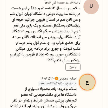
100032897
user
۹ آذر ۱۴۰۴
U
سلام من امسال ۱۲ هستم و هدفم این هست
در رشته مدیریت دولتی دانشگاه تهران قبول شم
و من الان هم در استان قزوین جز تیم حرفه ای
بزرگسالان بسکتبال هستم و یک بازی ملی هم
دارم در رده نونهالان میگم اگه من برم دانشگاه
آیا دانشگاه برای ورزش من انعطاف قائل میشه
برای حضور غیاب و... و. منم قول بدم درسام
عقب نیوقته و جوری برام برنامه ریزی میکنن
دانشگاه رو جوری برم که زیاد از قزوین به تهران و
برعکس سفر نکنم؟؟؟؟
پاسخ
500
/
0
حنانه
دهقانی
۱۰ آذر ۱۴۰۴
ح
در پاسخ به @user 100032897
سلام و درود؛ بله، معمولا بسیاری از
دانشگاه‌ها برای دانشجوهایی که عضو
تیم‌های ورزشی هستن شرایط ویژه‌ای در نظر
می‌گیرن ولی نمیشه این رو به طور قطع گفت؛