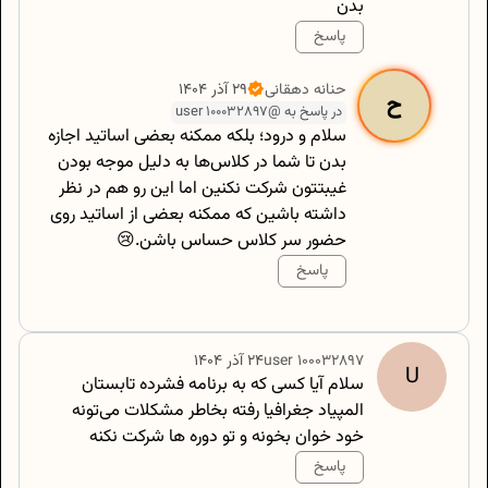
بدن
پاسخ
500
/
0
حنانه
دهقانی
۲۹ آذر ۱۴۰۴
ح
در پاسخ به @user 100032897
سلام و درود؛ بلکه ممکنه بعضی اساتید اجازه
بدن تا شما در کلاس‌ها به دلیل موجه بودن
غیبتتون شرکت نکنین اما این رو هم در نظر
داشته باشین که ممکنه بعضی از اساتید روی
حضور سر کلاس حساس باشن.😢
پاسخ
500
/
0
100032897
user
۲۴ آذر ۱۴۰۴
U
سلام آیا کسی که به برنامه فشرده تابستان
المپیاد جغرافیا رفته بخاطر مشکلات می‌تونه
خود خوان بخونه و تو دوره ها شرکت نکنه
پاسخ