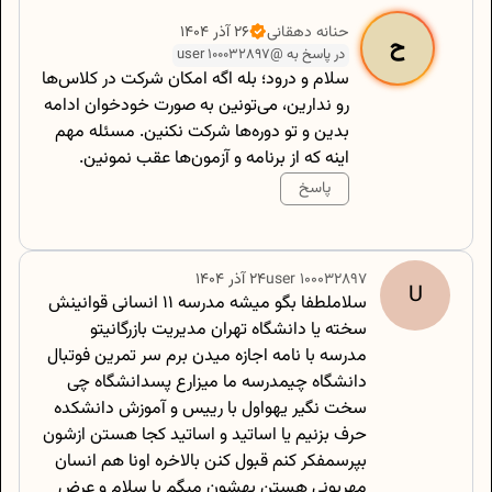
500
/
0
حنانه
دهقانی
۲۶ آذر ۱۴۰۴
ح
در پاسخ به @user 100032897
سلام و درود؛ بله اگه امکان شرکت در کلاس‌ها
رو ندارین، می‌تونین به صورت خودخوان ادامه
بدین و تو دوره‌ها شرکت نکنین. مسئله مهم
اینه که از برنامه و آزمون‌ها عقب نمونین.
پاسخ
500
/
0
100032897
user
۲۴ آذر ۱۴۰۴
U
سلاملطفا بگو میشه مدرسه ۱۱ انسانی قوانینش
سخته یا دانشگاه تهران مدیریت بازرگانیتو
مدرسه با نامه اجازه میدن برم سر تمرین فوتبال
دانشگاه چیمدرسه ما میزارع پسدانشگاه چی
سخت نگیر یهواول با رییس و آموزش دانشکده
حرف بزنیم یا اساتید و اساتید کجا هستن ازشون
بپرسمفکر کنم قبول کنن بالاخره اونا هم انسان
مهربونی هستن بهشون میگم با سلام و عرض