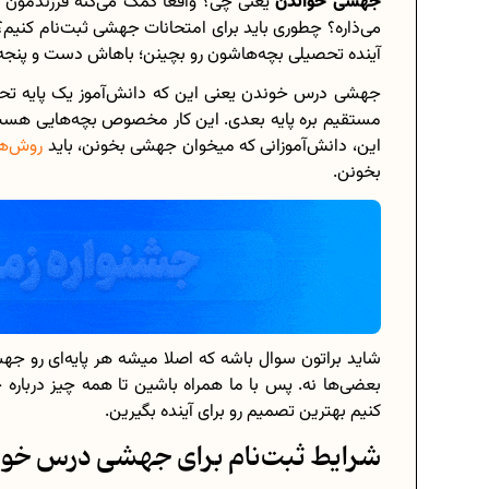
جهشی خواندن
یعنی چی؟ واقعا کمک می‌کنه فرزندمون ت
می‌ذاره؟ چطوری باید برای امتحانات جهشی ثبت‌نام کنیم؟
آینده تحصیلی بچه‌هاشون رو بچینن؛ باهاش دست و پنجه 
جهشی درس خوندن یعنی این که دانش‌آموز یک پایه تحص
برنامه‌ ریزی درسی هشتم
مستقیم بره پایه بعدی. این کار مخصوص بچه‌هایی هست 
این، دانش‌آموزانی که میخوان جهشی بخونن، باید
روش‌ها
چگونه برنامه‌ ریزی درسی کنیم؟
بخونن.
دانلود رایگان نمونه سوالات امتحانی...
دانلود رایگان کتاب‌های دوازدهم...
اعداد صحیح، طبیعی و گویا چه اعدادی.
شاید براتون سوال باشه که اصلا میشه هر پایه‌ای رو جه
بعضی‌ها نه. پس با ما همراه باشین تا همه چیز دربار
حذفیات کنکور انسانی 1404
کنیم بهترین تصمیم رو برای آینده بگیرین.
شرایط ثبت‌نام برای جهشی درس خوا