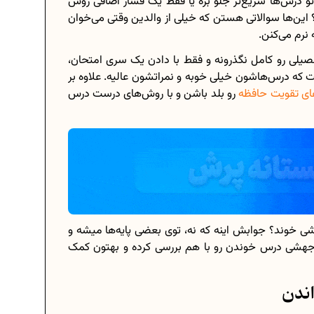
و درس‌ها سریع‌تر جلو بره یا فقط یک فشار اضافی روش
 این‌ها سوالاتی هستن که خیلی از والدین وقتی می‌خوان
نرم می‌کنن.
یلی رو کامل نگذرونه و فقط با دادن یک سری امتحان،
برنامه‌ ریزی درسی هشتم
که درس‌هاشون خیلی خوبه و نمراتشون عالیه. علاوه بر
ی تقویت حافظه
رو بلد باشن و با روش‌های درست درس
چگونه برنامه‌ ریزی درسی کنیم؟
دانلود رایگان نمونه سوالات امتحانی...
دانلود رایگان کتاب‌های دوازدهم...
..
اعداد صحیح، طبیعی و گویا چه اعدادی...
شی خوند؟ جوابش اینه که نه، توی بعضی پایه‌ها میشه و
ه جهشی درس خوندن رو با هم بررسی کرده و بهتون کمک
حذفیات کنکور انسانی 1404
ندن