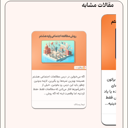
مقالات مشابه
اگه می‌خواین در درس مطالعات اجتماعی هشتم
ما براتون
همیشه بهترین نمره‌ها رو بگیرین، لازمه بدونین
ام‌های
چطور باید این درس رو بخونین. خیلی از
دانش‌آموزها فکر می‌کنن که مطالعات فقط حفظ
اده یا یاد
کردنیه، اما واقعیت اینه که اگه روش...
 درس فقط
ی دینیه...
نیما رستاک