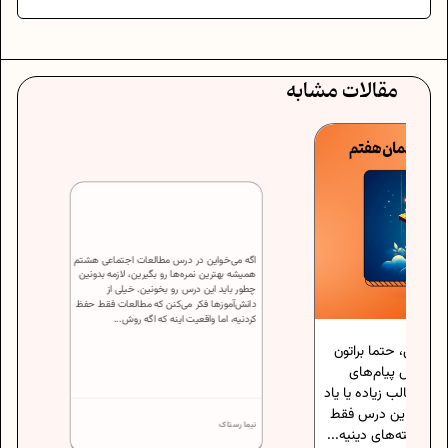
مقالات مشابه
اگه می‌خواین در درس مطالعات اجتماعی هشتم
تما براتون
همیشه بهترین نمره‌ها رو بگیرین، لازمه بدونین
یام‌های
چطور باید این درس رو بخونین. خیلی از
دانش‌آموزها فکر می‌کنن که مطالعات فقط حفظ
یاده یا یاد
کردنیه، اما واقعیت اینه که اگه روش...
ن درس فقط
ای دینیه...
نیما رستاک