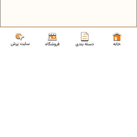
سایت پرش
خانه
دسته بندی
فروشگاه
ارتباط با مشاورین پرش
برای استفاده از تخفیفات ویژه و دریافت مشاوره تحصیلی رایگان،
شماره موبایلت رو وارد کن