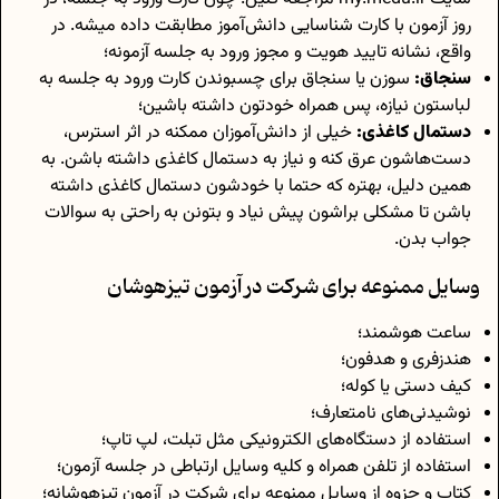
روز آزمون با کارت شناسایی دانش‌آموز مطابقت داده میشه. در
واقع، نشانه تایید هویت و مجوز ورود به جلسه آزمونه؛
سنجاق:
سوزن یا سنجاق برای چسبوندن کارت ورود به جلسه به
لباستون نیازه، پس همراه خودتون داشته باشین؛
دستمال کاغذی:
خیلی از دانش‌آموزان ممکنه در اثر استرس،
دست‌هاشون عرق کنه و نیاز به دستمال کاغذی داشته باشن. به
همین دلیل، بهتره که حتما با خودشون دستمال کاغذی داشته
باشن تا مشکلی براشون پیش نیاد و بتونن به راحتی به سوالات
جواب بدن.
وسایل ممنوعه برای شرکت در آزمون تیزهوشان
ساعت هوشمند؛
هندزفری و هدفون؛
کیف دستی یا کوله؛
نوشیدنی‌های نامتعارف؛
استفاده از دستگاه‌های الکترونیکی مثل تبلت، لپ تاپ؛
استفاده از تلفن همراه و کلیه وسایل ارتباطی در جلسه آزمون؛
کتاب و جزوه از وسایل ممنوعه برای شرکت در آزمون تیزهوشانه؛