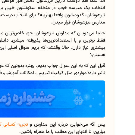
اگه شما هم دوست دارین فرزندتون دانش‌آموز موفقی ب
انتخاب یک مدرسه خوب در منطقه سکونتتون خیلی برات
تیزهوشان، کدومشون واقعا بهترینه؟ برای انتخاب درست،
مدارس تیزهوشان قرار میدن.
برنامه‌ ریزی درسی هشتم
حتما می‌دونین که مدارس تیزهوشان، جزء خاص‌ترین مد
فقط برترین و با استعدادترین‌ها پذیرفته میشن. دانش
چگونه برنامه‌ ریزی درسی کنیم؟
بیشتری نیاز دارن. حالا وقتشه که بریم سوال اصلی ای
دانلود رایگان نمونه سوالات امتحانی...
هستن؟
قبل این که به این سوال جواب بدیم، بهتره بدونین که ع
تاثیر داره؛ مواردی مثل کیفیت تدریس، امکانات آموزشی، 
دانلود رایگان کتاب‌های دوازدهم...
اعداد صحیح، طبیعی و گویا چه اعدادی.
حذفیات کنکور انسانی 1404
پس اگه می‌خواین درباره این مدارس و
تجربه‌ کسانی 
بیارین، تا انتهای این مطلب با ما همراه باشین.