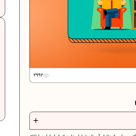
2992
ت
فرمول حجم اشکال هندسی در ریاضیات
برنامه‌ ریزی درسی هفتم
عادات افراد موفق