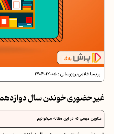
پریسا غلامی
بروزرسانی :
05-12-1404
غیر حضوری خوندن سال دوازدهم
سی در ریاضیات
فرمول حجم اشکال هندسی در ریاضیا
عناوین مهمی که در این مقاله میخوانیم
سی هفتم
برنامه‌ ریزی درسی هفتم
موفق
عادات افراد موفق