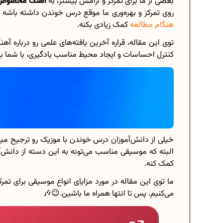
بعضی از ما برای تمرکز و آرامش بیشتر، به
آهنگ مخصوص 
روی تمرکز و بهره‌وری ما موقع درس خوندن داشته باشه 
هنگام مطالعه
کمک زیادی بکنه.
توی این مقاله، قراره آخرین یافته‌های علمی رو درباره 
برنامه‌ ریزی درسی هشتم
کنترل احساسات و ایجاد محیط مناسب یادگیری، با شما به
چگونه برنامه‌ ریزی درسی کنیم؟
دانلود رایگان نمونه سوالات امتحانی...
دانلود رایگان کتاب‌های دوازدهم...
خیلی از دانش‌آموزان درس خوندن با موزیک رو ترجیح مید
البته که موسیقی مناسب می‌تونه به این دسته از دانش
اعداد صحیح، طبیعی و گویا چه اعدادی..
کمک کنه.
حذفیات کنکور انسانی 1404
ما توی این مقاله در مورد مزایای انواع موسیقی برای ت
می‌کنیم. پس تا انتها همراه ما باشین.😉🎶