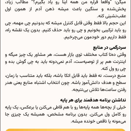
میگن: “واقعا قراره من همه اینا رو یاد بگیرم؟” مطالب زیاد،
پخش‌شده و سنگین باعث میشه ذهن آدم از همون اول
عقب‌نشینی کنه.
این حجم بالا فقط وقتی قابل کنترل میشه که بدونیم چی مهمه، چی
رو باید ترکیبی بخونیم و چی رو باید حذف کنیم. بدون یک نقشه‌ راه،
فقط داریم دور خودمون می‌چرخیم.
سردرگمی در منابع
وقتی ده‌تا کتاب مختلف توی بازار هست، هر مشاور یک چیز میگه و
اینترنت هم پر از توصیه‌ست، آدم نمی‌دونه باید به چی گوش بده و
چی رو ول کنه.
منبع درست، نه فقط باید قابل اتکا باشه، بلکه باید متناسب با زمان،
سطح و هدف دانش‌آموز باشه. چون انتخاب اشتباه منابع یعنی هدر
رفتن ساعت‌ها تلاش بی‌نتیجه.
نداشتن برنامه هدفمند برای هر پایه
خیلی از بچه‌ها همه پایه‌ها رو با هم قاطی می‌کنن یا برعکس، یک پایه
رو کامل ول می‌کنن. بدون برنامه‌ مشخص، همیشه یک چیزی جا
می‌مونه یا ناقص خونده میشه.